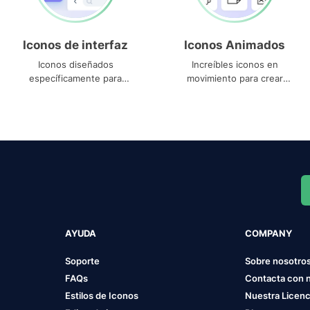
Iconos de interfaz
Iconos Animados
Iconos diseñados
Increíbles iconos en
específicamente para
movimiento para crear
interfaces
proyectos dinámicos
AYUDA
COMPANY
Soporte
Sobre nosotro
FAQs
Contacta con 
Estilos de Iconos
Nuestra Licenc