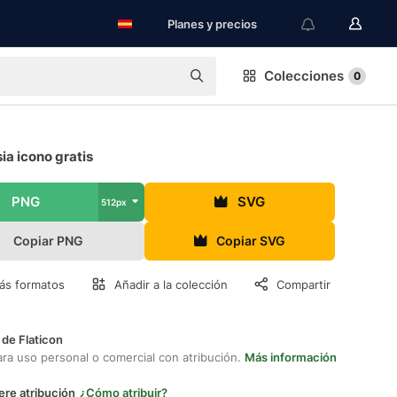
Planes y precios
Colecciones
0
a icono gratis
PNG
SVG
512px
Copiar PNG
Copiar SVG
ás formatos
Añadir a la colección
Compartir
 de Flaticon
ara uso personal o comercial con atribución.
Más información
ere atribución
¿Cómo atribuir?