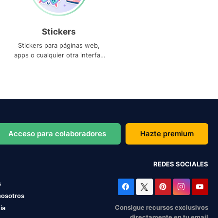
Stickers
Stickers para páginas web,
apps o cualquier otra interfaz
que necesites
Acceso para colaboradores
Hazte premium
REDES SOCIALES
s
nosotros
Consigue recursos exclusivos
ia
directamente en tu email