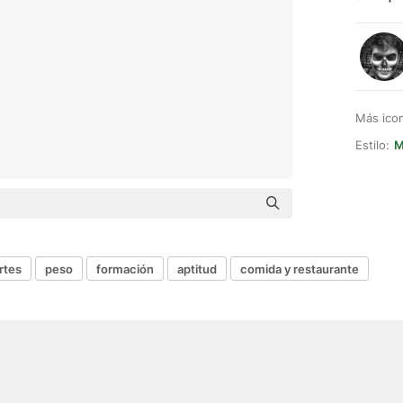
Más ico
Estilo:
M
rtes
peso
formación
aptitud
comida y restaurante