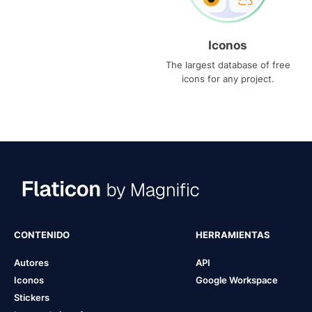
Iconos
The largest database of free
icons for any project.
CONTENIDO
HERRAMIENTAS
Autores
API
Iconos
Google Workspace
Stickers