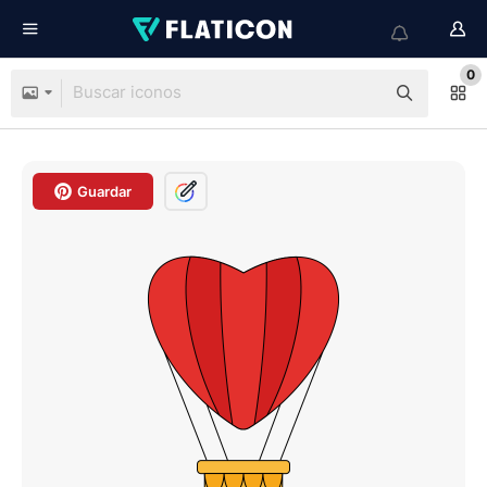
0
Guardar