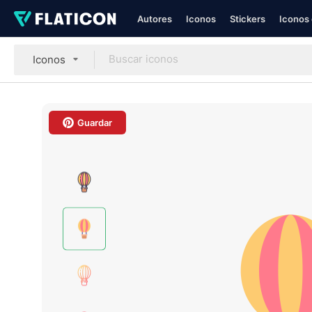
Autores
Iconos
Stickers
Iconos 
Iconos
Guardar