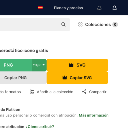
Planes y precios
Colecciones
0
erostático icono gratis
PNG
SVG
512px
Copiar PNG
Copiar SVG
ás formatos
Añadir a la colección
Compartir
 de Flaticon
ara uso personal o comercial con atribución.
Más información
ere atribución
¿Cómo atribuir?