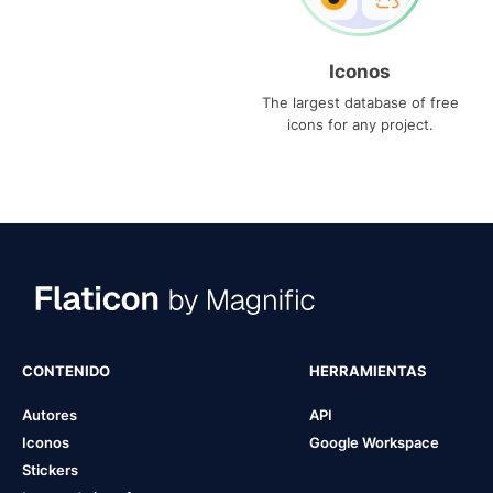
Iconos
The largest database of free
icons for any project.
CONTENIDO
HERRAMIENTAS
Autores
API
Iconos
Google Workspace
Stickers