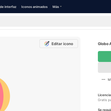
de interfaz
Iconos animados
Más
Editar icono
Globo A
M
Licencia
Gratis p
Se requi