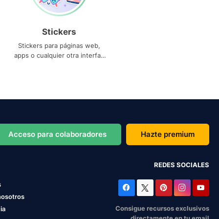
Stickers
Stickers para páginas web,
apps o cualquier otra interfaz
que necesites
Acceso para colaboradores
Hazte premium
REDES SOCIALES
s
nosotros
Consigue recursos exclusivos
ia
directamente en tu email