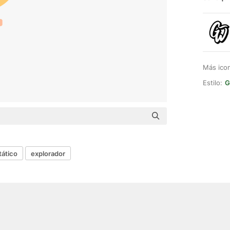
Más ico
Estilo:
G
tático
explorador