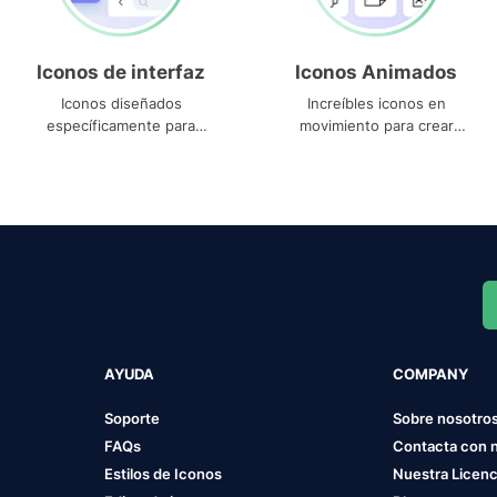
Iconos de interfaz
Iconos Animados
Iconos diseñados
Increíbles iconos en
específicamente para
movimiento para crear
interfaces
proyectos dinámicos
AYUDA
COMPANY
Soporte
Sobre nosotro
FAQs
Contacta con 
Estilos de Iconos
Nuestra Licenc