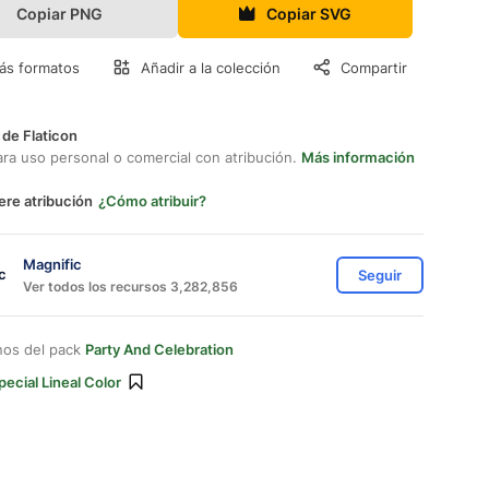
Copiar PNG
Copiar SVG
ás formatos
Añadir a la colección
Compartir
 de Flaticon
ara uso personal o comercial con atribución.
Más información
ere atribución
¿Cómo atribuir?
Magnific
Seguir
Ver todos los recursos 3,282,856
nos del pack
Party And Celebration
pecial Lineal Color