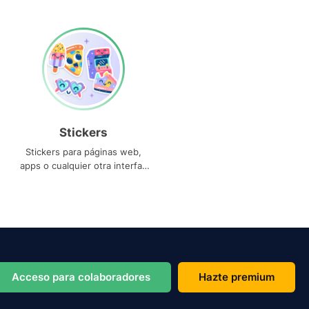
Stickers
Stickers para páginas web,
apps o cualquier otra interfaz
que necesites
Acceso para colaboradores
Hazte premium