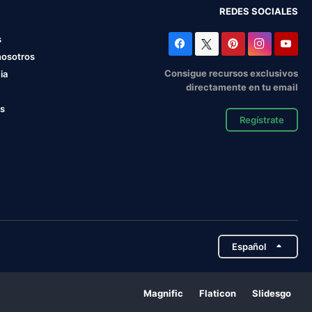
REDES SOCIALES
s
nosotros
Consigue recursos exclusivos
ia
directamente en tu email
os
Regístrate
Español
Magnific
Flaticon
Slidesgo