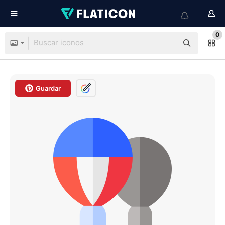
0
Guardar