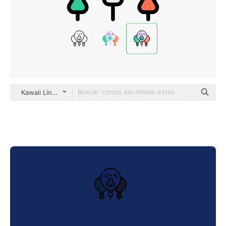
Kawaii Lineal color