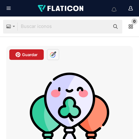
0
Guardar