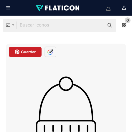
0
Guardar