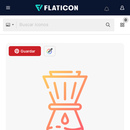
0
Guardar