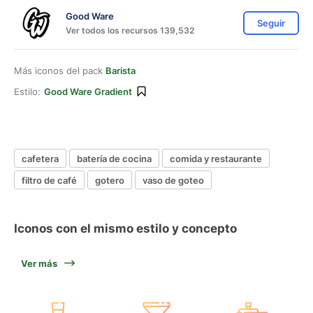
Good Ware
Seguir
Ver todos los recursos 139,532
Más iconos del pack
Barista
Estilo:
Good Ware Gradient
cafetera
batería de cocina
comida y restaurante
filtro de café
gotero
vaso de goteo
Iconos con el mismo estilo y concepto
Ver más