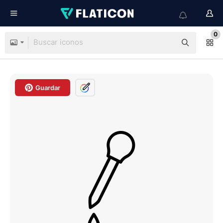
0
Guardar