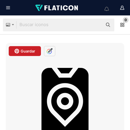
0
Guardar