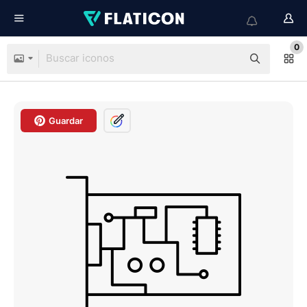
0
Guardar