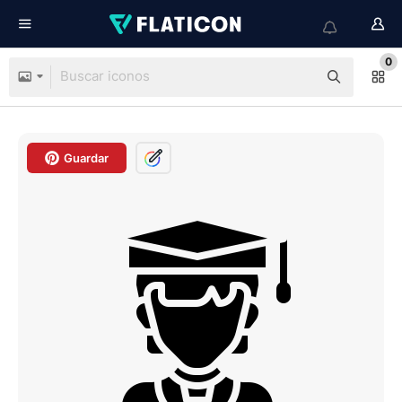
0
Guardar