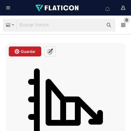
0
Guardar