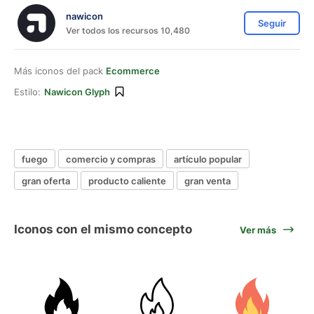
nawicon
Seguir
Ver todos los recursos 10,480
Más iconos del pack
Ecommerce
Estilo:
Nawicon Glyph
fuego
comercio y compras
artículo popular
gran oferta
producto caliente
gran venta
Iconos con el mismo concepto
Ver más