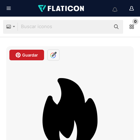
0
Guardar