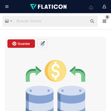
0
Guardar