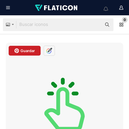
0
Guardar