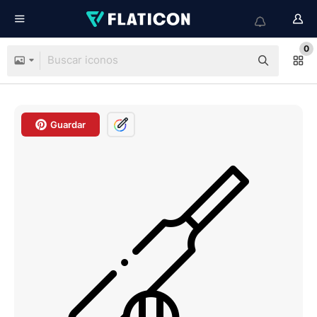
0
Guardar