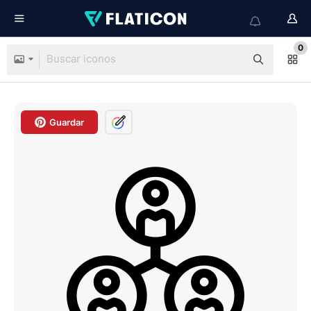
0
Guardar