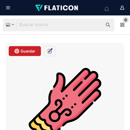
0
Guardar