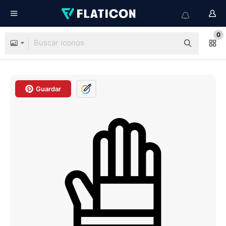
0
Guardar