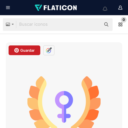
0
Guardar