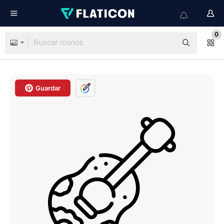
0
Guardar