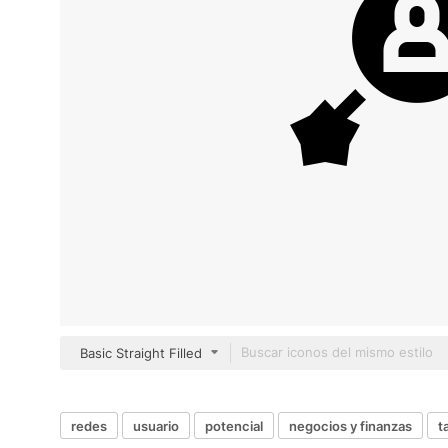
Basic Straight Filled
redes
usuario
potencial
negocios y finanzas
t