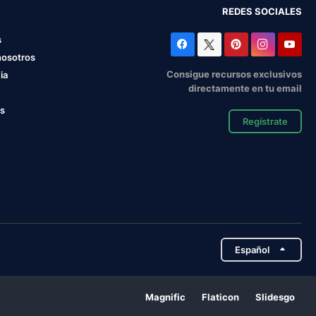
REDES SOCIALES
s
nosotros
Consigue recursos exclusivos
ia
directamente en tu email
os
Regístrate
Español
Magnific
Flaticon
Slidesgo