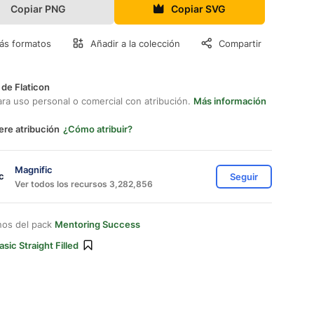
Copiar PNG
Copiar SVG
ás formatos
Añadir a la colección
Compartir
 de Flaticon
ara uso personal o comercial con atribución.
Más información
ere atribución
¿Cómo atribuir?
Magnific
Seguir
Ver todos los recursos 3,282,856
nos del pack
Mentoring Success
asic Straight Filled