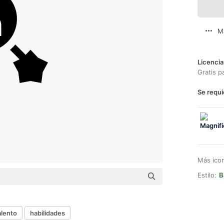
M
Licencia
Gratis p
Se requi
Más ico
Estilo:
B
alento
habilidades