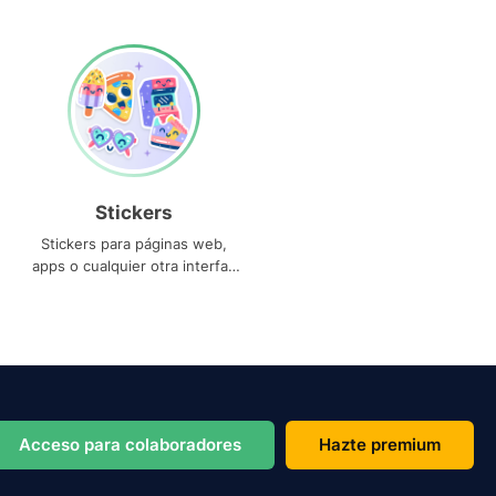
Stickers
Stickers para páginas web,
apps o cualquier otra interfaz
que necesites
Acceso para colaboradores
Hazte premium