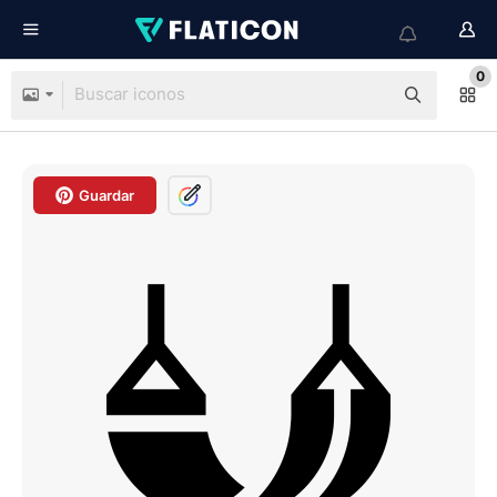
0
Guardar