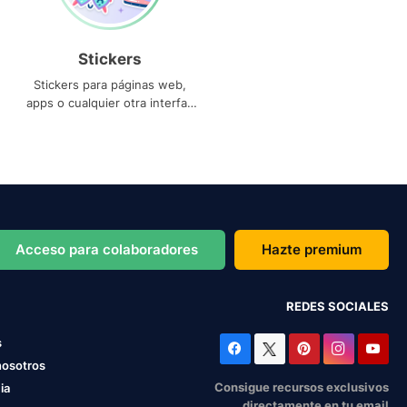
Stickers
Stickers para páginas web,
apps o cualquier otra interfaz
que necesites
Acceso para colaboradores
Hazte premium
REDES SOCIALES
s
nosotros
Consigue recursos exclusivos
ia
directamente en tu email