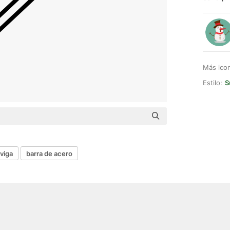
Más ico
Estilo:
S
viga
barra de acero