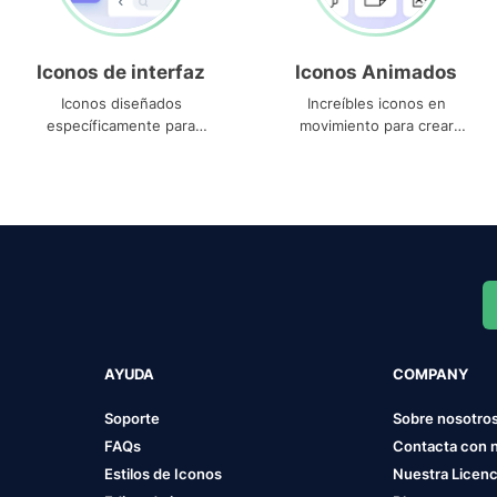
Iconos de interfaz
Iconos Animados
Iconos diseñados
Increíbles iconos en
específicamente para
movimiento para crear
interfaces
proyectos dinámicos
AYUDA
COMPANY
Soporte
Sobre nosotro
FAQs
Contacta con 
Estilos de Iconos
Nuestra Licenc