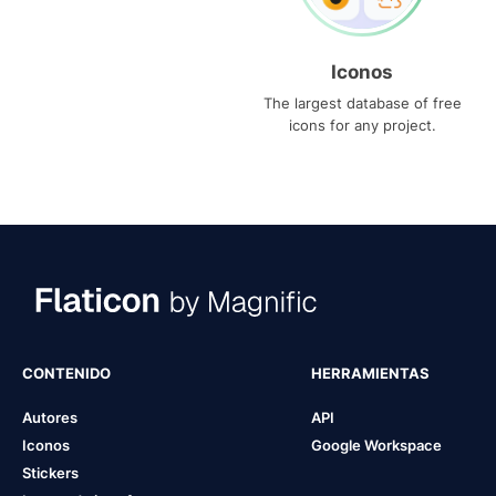
Iconos
The largest database of free
icons for any project.
CONTENIDO
HERRAMIENTAS
Autores
API
Iconos
Google Workspace
Stickers