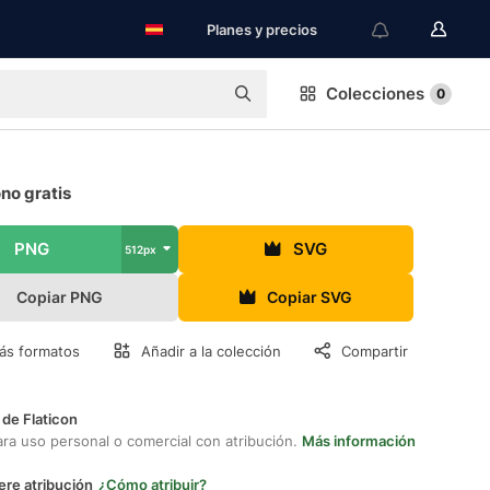
Planes y precios
Colecciones
0
no gratis
PNG
SVG
512px
Copiar PNG
Copiar SVG
ás formatos
Añadir a la colección
Compartir
 de Flaticon
ara uso personal o comercial con atribución.
Más información
ere atribución
¿Cómo atribuir?