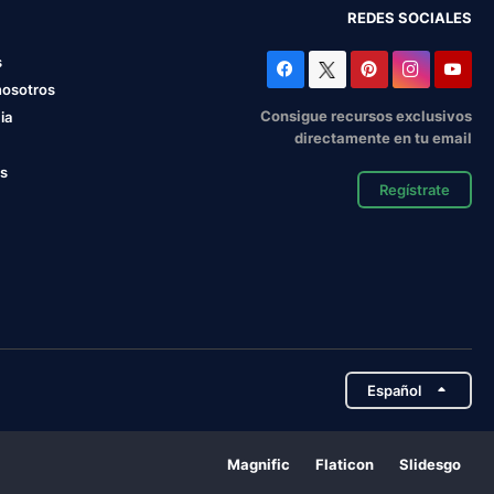
REDES SOCIALES
s
nosotros
Consigue recursos exclusivos
ia
directamente en tu email
os
Regístrate
Español
Magnific
Flaticon
Slidesgo