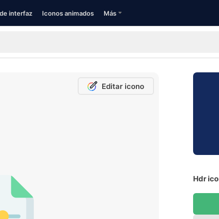
de interfaz
Iconos animados
Más
Editar icono
Hdr ico