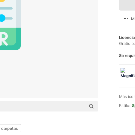
M
Licencia
Gratis p
Se requi
Más ico
Estilo:
S
y carpetas