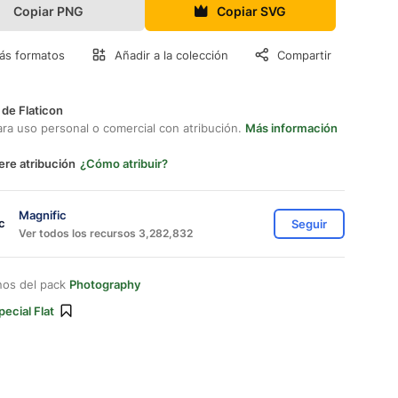
Copiar PNG
Copiar SVG
ás formatos
Añadir a la colección
Compartir
 de Flaticon
ara uso personal o comercial con atribución.
Más información
ere atribución
¿Cómo atribuir?
Magnific
Seguir
Ver todos los recursos 3,282,832
nos del pack
Photography
pecial Flat