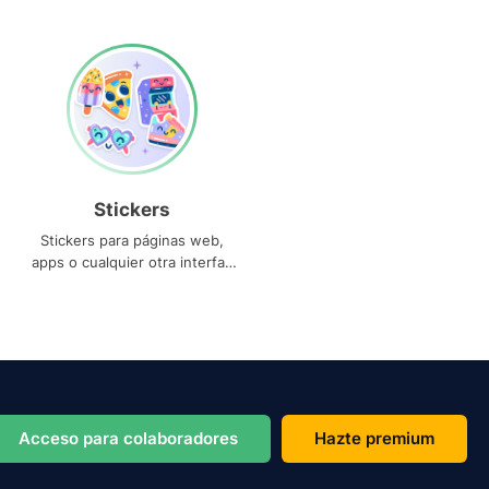
Stickers
Stickers para páginas web,
apps o cualquier otra interfaz
que necesites
Acceso para colaboradores
Hazte premium