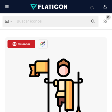
0
Guardar