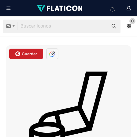
0
Guardar