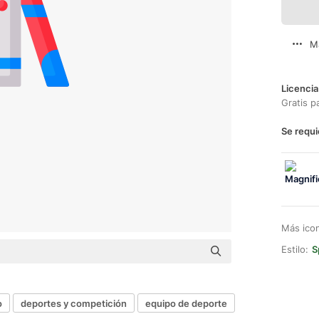
M
Licencia
Gratis p
Se requi
Más ico
Estilo:
S
o
deportes y competición
equipo de deporte