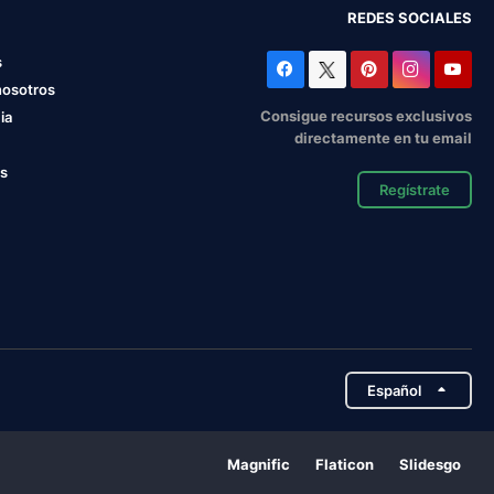
REDES SOCIALES
s
nosotros
Consigue recursos exclusivos
ia
directamente en tu email
os
Regístrate
Español
Magnific
Flaticon
Slidesgo