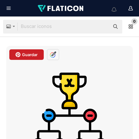
0
Guardar