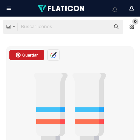
0
Guardar