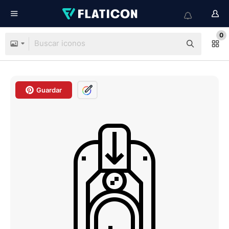
0
Guardar