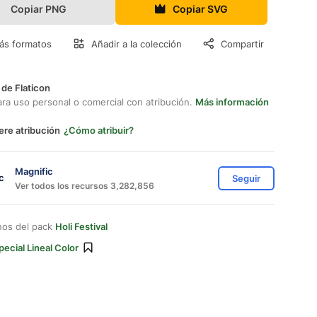
Copiar PNG
Copiar SVG
ás formatos
Añadir a la colección
Compartir
 de Flaticon
ara uso personal o comercial con atribución.
Más información
ere atribución
¿Cómo atribuir?
Magnific
Seguir
Ver todos los recursos 3,282,856
nos del pack
Holi Festival
pecial Lineal Color