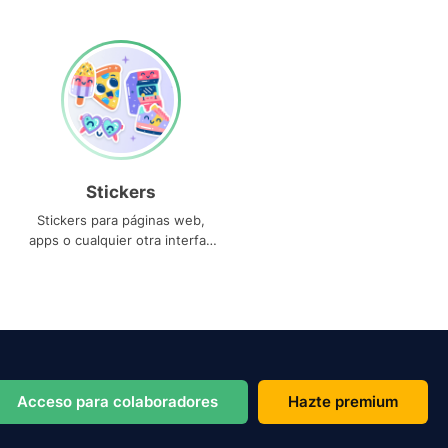
Stickers
Stickers para páginas web,
apps o cualquier otra interfaz
que necesites
Acceso para colaboradores
Hazte premium