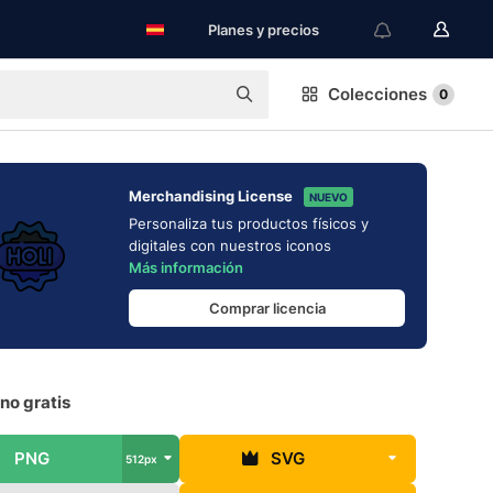
Planes y precios
Colecciones
0
Merchandising License
NUEVO
Personaliza tus productos físicos y
digitales con nuestros iconos
Más información
Comprar licencia
ono gratis
PNG
SVG
512px