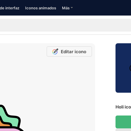
de interfaz
Iconos animados
Más
Editar icono
Holi ic