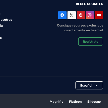
REDES SOCIALES
s
nosotros
Consigue recursos exclusivos
ia
directamente en tu email
os
Regístrate
Español
Magnific
Flaticon
Slidesgo