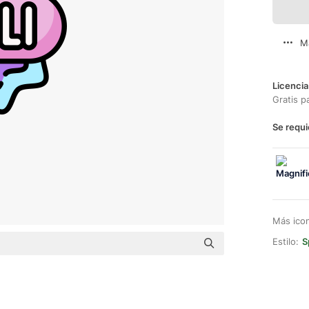
M
Licencia
Gratis p
Se requi
Más ico
Estilo:
S