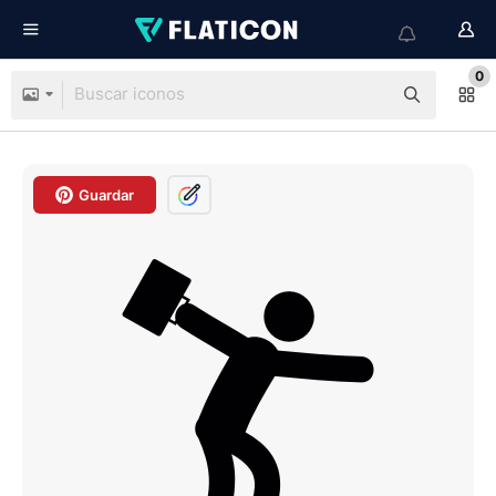
0
Guardar