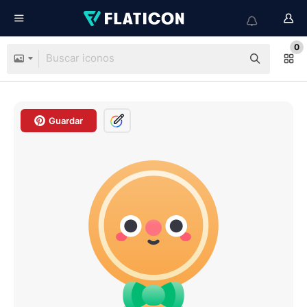
0
Guardar