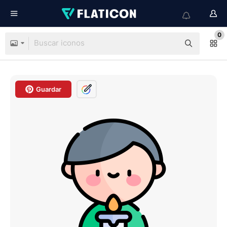
0
Guardar