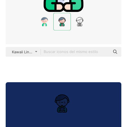
Kawaii Lineal color