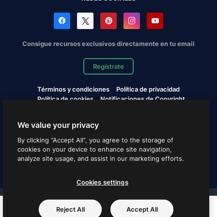
Consigue recursos exclusivos directamente en tu email
Regístrate
Términos y condiciones
Política de privacidad
Política de cookies
Notificaciones de Copyright
Cookies settings
We value your privacy
Copyright © 2010-2026 Freepik Company S.L.U. Todos los
By clicking “Accept All”, you agree to the storage of
derechos reservados.
cookies on your device to enhance site navigation,
analyze site usage, and assist in our marketing efforts.
Español
Cookies settings
Proyectos de Magnific
Reject All
Accept All
PNG
SVG