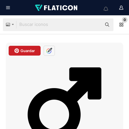
0
Guardar