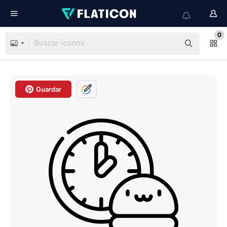
0
Guardar