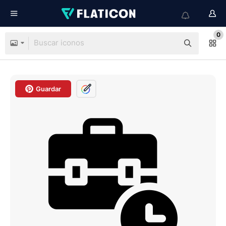
0
Guardar