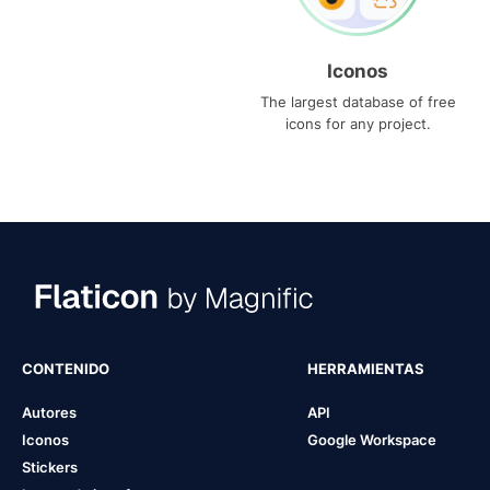
Iconos
The largest database of free
icons for any project.
CONTENIDO
HERRAMIENTAS
Autores
API
Iconos
Google Workspace
Stickers