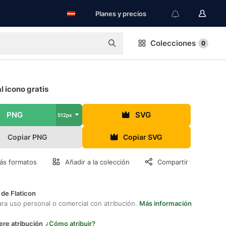
Planes y precios
Colecciones
0
l icono gratis
PNG
SVG
512px
Copiar PNG
Copiar SVG
ás formatos
Añadir a la colección
Compartir
 de Flaticon
ara uso personal o comercial con atribución.
Más información
ere atribución
¿Cómo atribuir?