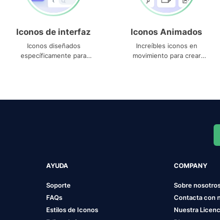
Iconos de interfaz
Iconos Animados
Iconos diseñados
Increíbles iconos en
específicamente para
movimiento para crear
interfaces
proyectos dinámicos
AYUDA
COMPANY
Soporte
Sobre nosotro
FAQs
Contacta con 
Estilos de Iconos
Nuestra Licenc