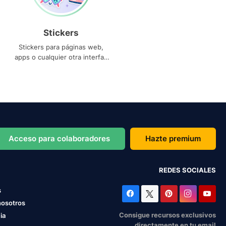
Stickers
Stickers para páginas web,
apps o cualquier otra interfaz
que necesites
Acceso para colaboradores
Hazte premium
REDES SOCIALES
s
nosotros
Consigue recursos exclusivos
ia
directamente en tu email