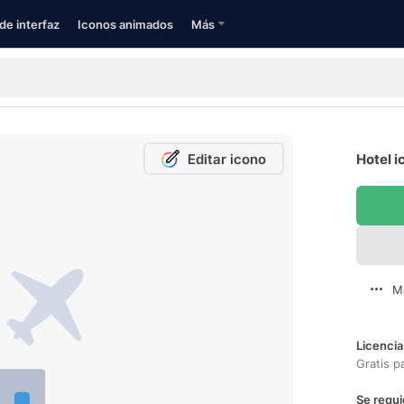
de interfaz
Iconos animados
Más
Editar icono
Hotel i
M
Licencia
Gratis p
Se requi