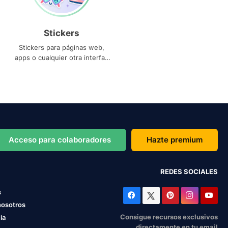
Stickers
Stickers para páginas web,
apps o cualquier otra interfaz
que necesites
Acceso para colaboradores
Hazte premium
REDES SOCIALES
s
nosotros
Consigue recursos exclusivos
ia
directamente en tu email