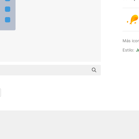
Más ico
Estilo:
J