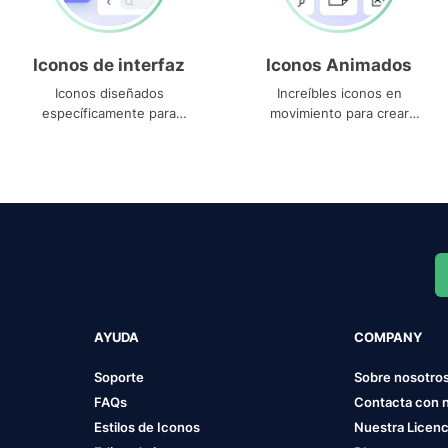
Iconos de interfaz
Iconos Animados
Iconos diseñados
Increíbles iconos en
específicamente para
movimiento para crear
interfaces
proyectos dinámicos
AYUDA
COMPANY
Soporte
Sobre nosotro
FAQs
Contacta con 
Estilos de Iconos
Nuestra Licenc