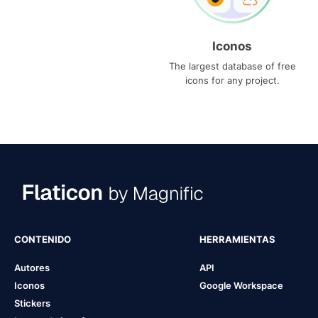
Iconos
The largest database of free
icons for any project.
CONTENIDO
HERRAMIENTAS
Autores
API
Iconos
Google Workspace
Stickers