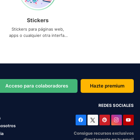
Stickers
Stickers para páginas web,
apps o cualquier otra interfaz
que necesites
Acceso para colaboradores
Hazte premium
REDES SOCIALES
s
nosotros
Consigue recursos exclusivos
ia
directamente en tu email