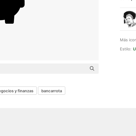
Más ico
Estilo:
U
gocios y finanzas
bancarrota