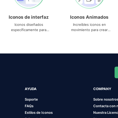
Iconos de interfaz
Iconos Animados
Iconos diseñados
Increíbles iconos en
específicamente para
movimiento para crear
interfaces
proyectos dinámicos
AYUDA
COMPANY
Soporte
Sobre nosotro
FAQs
Contacta con 
Estilos de Iconos
Nuestra Licenc