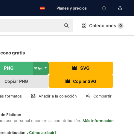
Planes y precios
Colecciones
0
cono gratis
PNG
SVG
512px
Copiar PNG
Copiar SVG
ás formatos
Añadir a la colección
Compartir
 de Flaticon
ara uso personal o comercial con atribución.
Más información
ere atribución
¿Cómo atribuir?