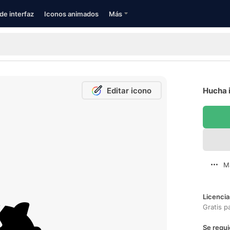
de interfaz
Iconos animados
Más
Editar icono
Hucha i
M
Licencia
Gratis p
Se requi