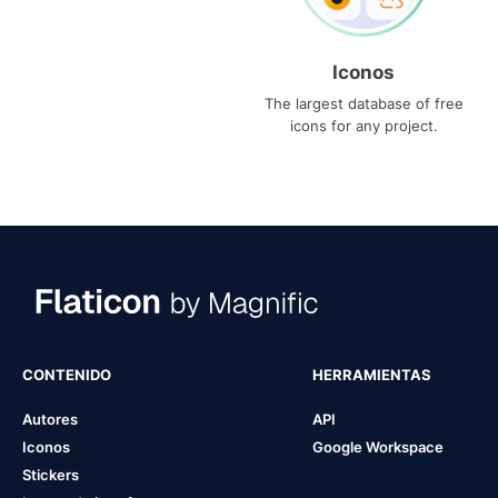
Iconos
The largest database of free
icons for any project.
CONTENIDO
HERRAMIENTAS
Autores
API
Iconos
Google Workspace
Stickers