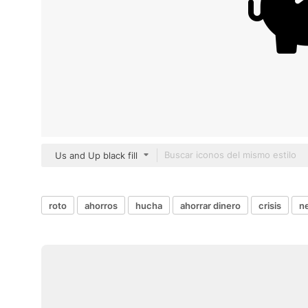
Us and Up black fill
roto
ahorros
hucha
ahorrar dinero
crisis
ne