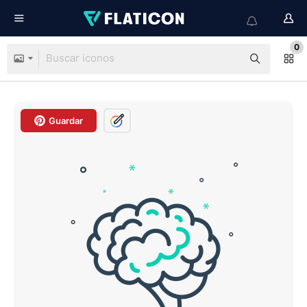
0
Guardar