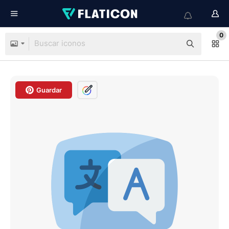
0
Guardar