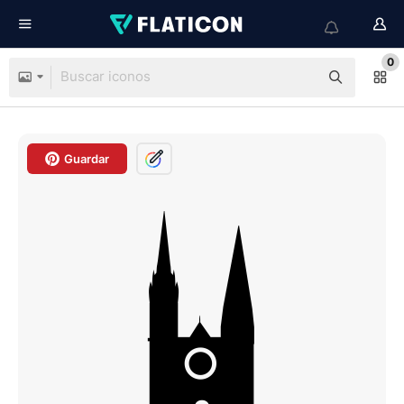
0
Guardar