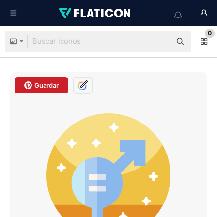
0
Guardar