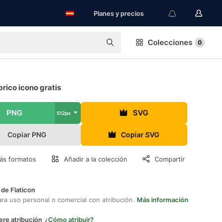
Planes y precios
Colecciones
0
rico icono gratis
PNG
SVG
512px
Copiar PNG
Copiar SVG
ás formatos
Añadir a la colección
Compartir
 de Flaticon
ara uso personal o comercial con atribución.
Más información
ere atribución
¿Cómo atribuir?