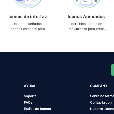
Iconos de interfaz
Iconos Animados
Iconos diseñados
Increíbles iconos en
específicamente para
movimiento para crear
interfaces
proyectos dinámicos
AYUDA
COMPANY
Soporte
Sobre nosotro
FAQs
Contacta con 
Estilos de Iconos
Nuestra Licenc