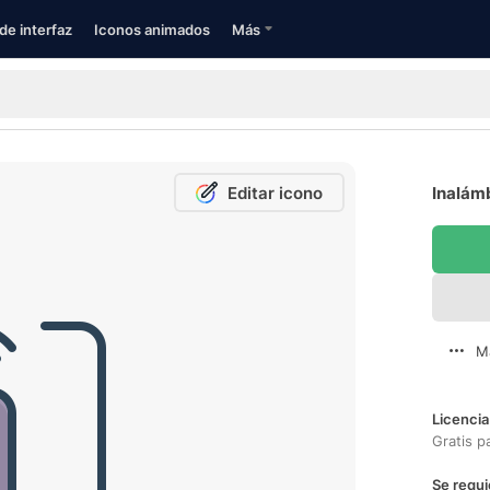
de interfaz
Iconos animados
Más
Editar icono
Inalámb
M
Licencia
Gratis p
Se requi