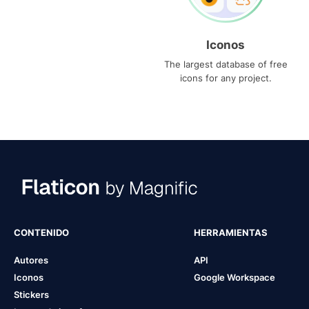
Iconos
The largest database of free
icons for any project.
CONTENIDO
HERRAMIENTAS
Autores
API
Iconos
Google Workspace
Stickers