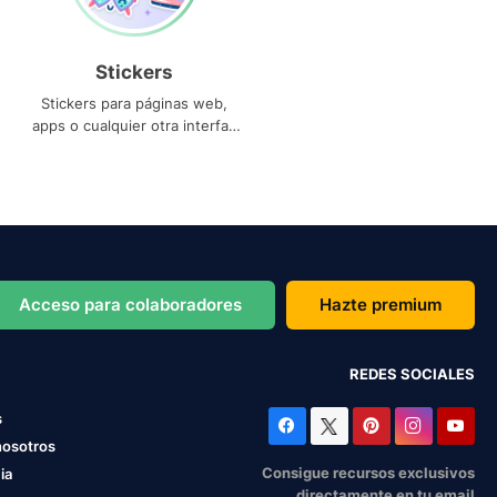
Stickers
Stickers para páginas web,
apps o cualquier otra interfaz
que necesites
Acceso para colaboradores
Hazte premium
REDES SOCIALES
s
nosotros
Consigue recursos exclusivos
ia
directamente en tu email