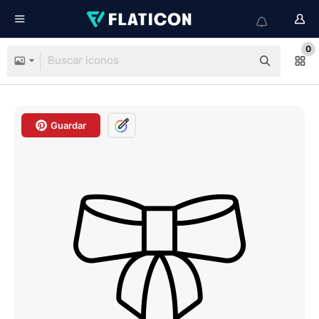
0
Guardar