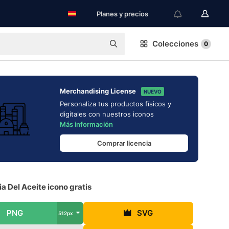
Planes y precios
Colecciones
0
Merchandising License
NUEVO
Personaliza tus productos físicos y
digitales con nuestros iconos
Más información
Comprar licencia
ia Del Aceite icono gratis
PNG
SVG
512px