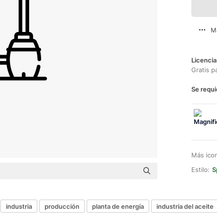
M
Licencia
Gratis p
Se requi
Más ico
Estilo:
S
industria
producción
planta de energía
industria del aceite