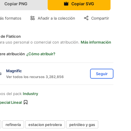
Copiar PNG
Copiar SVG
ás formatos
Añadir a la colección
Compartir
 de Flaticon
ara uso personal o comercial con atribución.
Más información
ere atribución
¿Cómo atribuir?
Magnific
Seguir
Ver todos los recursos 3,282,856
nos del pack
Industry
pecial Lineal
refinería
estacion petrolera
petróleo y gas