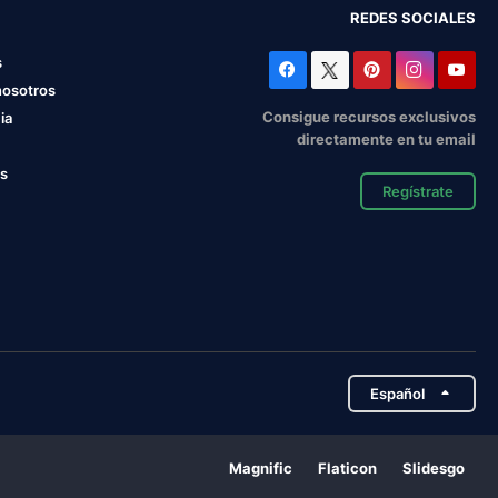
REDES SOCIALES
s
nosotros
Consigue recursos exclusivos
ia
directamente en tu email
os
Regístrate
Español
Magnific
Flaticon
Slidesgo