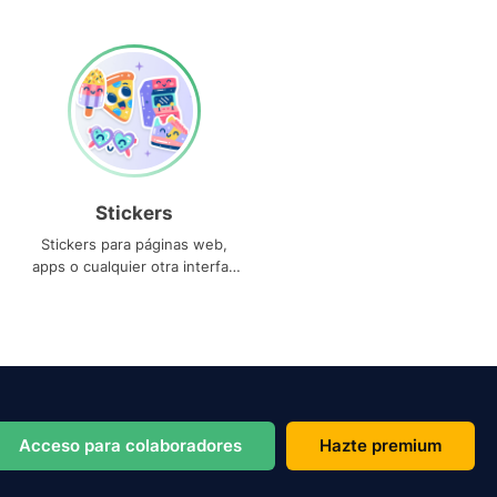
Stickers
Stickers para páginas web,
apps o cualquier otra interfaz
que necesites
Acceso para colaboradores
Hazte premium