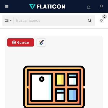
0
Guardar